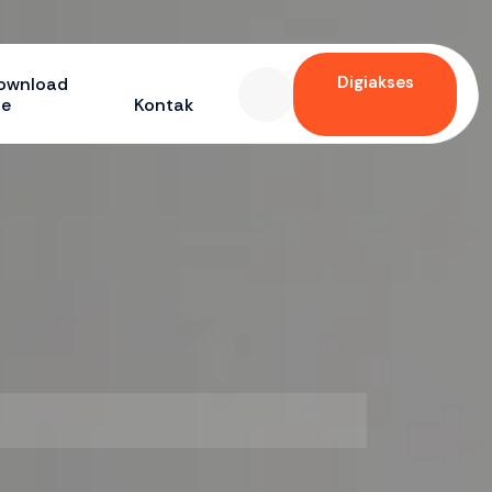
Digiakses
ownload
le
Kontak