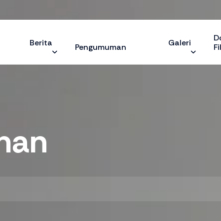
D
Berita
Galeri
Pengumuman
Fi
man