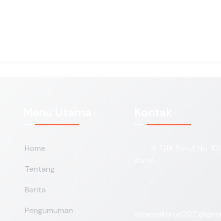
Menu Utama
Kontak
Jl. Tjilik Riwut No. 1
Home
Kurun
Tentang
-
Berita
Pengumuman
smansakurun2021@gmai