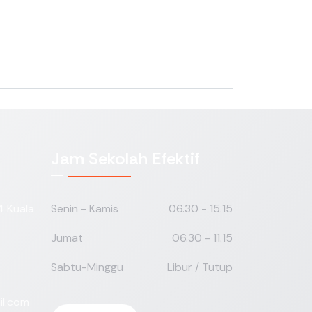
Jam Sekolah Efektif
04 Kuala
Senin - Kamis
06.30 - 15.15
Jumat
06.30 - 11.15
Sabtu-Minggu
Libur / Tutup
l.com