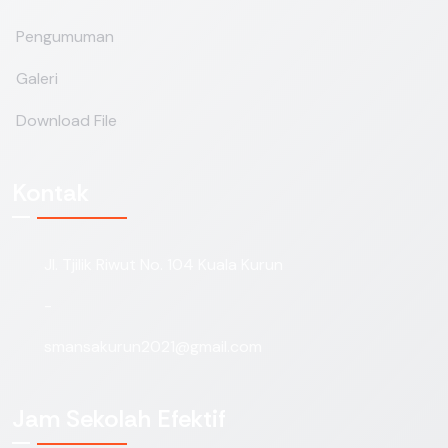
Pengumuman
Galeri
Download File
Kontak
Jl. Tjilik Riwut No. 104 Kuala Kurun
-
smansakurun2021@gmail.com
Jam Sekolah Efektif