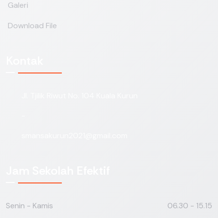
Galeri
Download File
Kontak
Jl. Tjilik Riwut No. 104 Kuala Kurun
-
smansakurun2021@gmail.com
Jam Sekolah Efektif
Senin - Kamis
06.30 - 15.15