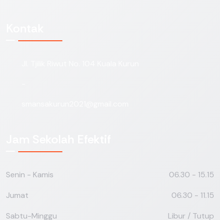
Kontak
Jl. Tjilik Riwut No. 104 Kuala Kurun
-
smansakurun2021@gmail.com
Jam Sekolah Efektif
Senin - Kamis
06.30 - 15.15
Jumat
06.30 - 11.15
Sabtu-Minggu
Libur / Tutup